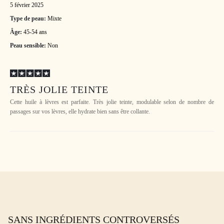
5 février 2025
Type de peau:
Mixte
Âge:
45-54 ans
Peau sensible:
Non
TRÈS JOLIE TEINTE
Cette huile à lèvres est parfaite. Très jolie teinte, modulable selon de nombre de
passages sur vos lèvres, elle hydrate bien sans être collante.
SANS INGRÉDIENTS CONTROVERSÉS