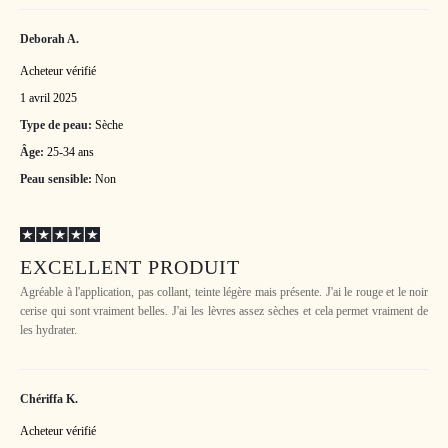
Deborah A.
Acheteur vérifié
1 avril 2025
Type de peau:
Sèche
Âge:
25-34 ans
Peau sensible:
Non
EXCELLENT PRODUIT
Agréable à l'application, pas collant, teinte légère mais présente. J'ai le rouge et le noir
cerise qui sont vraiment belles. J'ai les lèvres assez sèches et cela permet vraiment de
les hydrater.
Chériffa K.
Acheteur vérifié