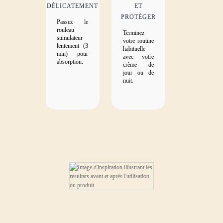
DÉLICATEMENT
ET
PROTÉGER
Passez le
rouleau
Terminez
stimulateur
votre routine
lentement (3
habituelle
min) pour
avec votre
absorption.
crème de
jour ou de
nuit.