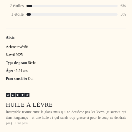
2 étoiles
6%
1 étoile
5%
Alicia
Acheteur vérifié
8 avril 2025
Type de peau:
Sèche
Âge:
45-54 ans
Peau sensible:
Oui
HUILE À LÈVRE
Incroyable texture entre le gloss mais qui ne dessèche pas les lèvres ,et surtout qui
tiens longtemps ! et une huile t ( qui serais trop grasse et pour le coup ne tiendrais
pas)... Lire plus