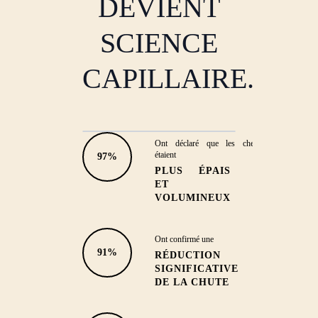
DEVIENT
SCIENCE
CAPILLAIRE.
Ont déclaré que les cheveux
EFFICACITÉ DÉMONTRÉE
étaient
97%
PLUS ÉPAIS
CHEVEUX PLUS FORTS
ET
ET PLUS RÉSISTANTS
VOLUMINEUX
'Mes tempes se sont remplies et la
chute a diminué de moitié.'
Ont confirmé une
91%
RÉDUCTION
SIGNIFICATIVE
DE LA CHUTE