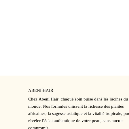
CRÈME HYDRATANTE POUR PEAUX SENSIBLES
SÉRUM À
33
€
36
€
★★★★★
★★★★
(5)
ABENI HAIR
Chez
Abeni Hair
,
chaque soin puise dans les racines du
monde. Nos formules unissent la richesse des plantes
africaines, la sagesse asiatique et la vitalité tropicale, po
révéler l’éclat authentique de votre peau, sans aucun
compromis.