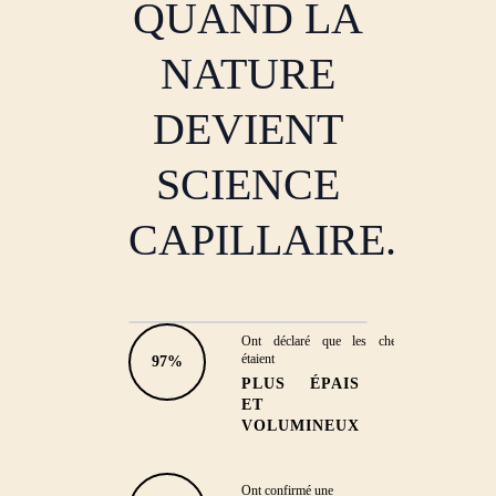
QUAND LA
NATURE
DEVIENT
SCIENCE
CAPILLAIRE.
Ont déclaré que les cheveux
EFFICACITÉ DÉMONTRÉE
étaient
97%
PLUS ÉPAIS
CHEVEUX PLUS FORTS
ET
ET PLUS RÉSISTANTS
VOLUMINEUX
'Mes tempes se sont remplies et la
chute a diminué de moitié.'
Ont confirmé une