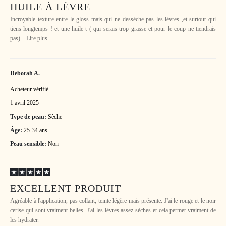
HUILE À LÈVRE
Incroyable texture entre le gloss mais qui ne dessèche pas les lèvres ,et surtout qui
tiens longtemps ! et une huile t ( qui serais trop grasse et pour le coup ne tiendrais
pas)... Lire plus
Deborah A.
Acheteur vérifié
1 avril 2025
Type de peau:
Sèche
Âge:
25-34 ans
Peau sensible:
Non
EXCELLENT PRODUIT
Agréable à l'application, pas collant, teinte légère mais présente. J'ai le rouge et le noir
cerise qui sont vraiment belles. J'ai les lèvres assez sèches et cela permet vraiment de
les hydrater.