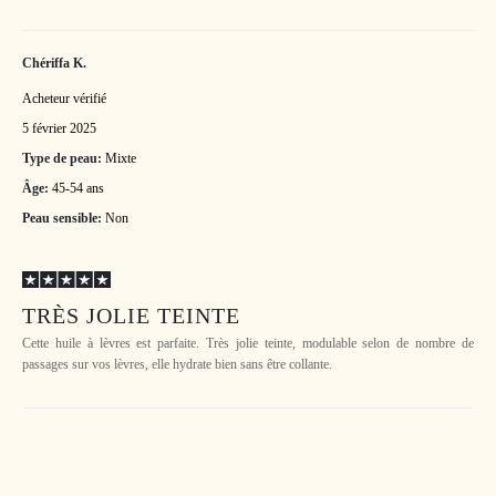
Chériffa K.
Acheteur vérifié
5 février 2025
Type de peau:
Mixte
Âge:
45-54 ans
Peau sensible:
Non
TRÈS JOLIE TEINTE
Cette huile à lèvres est parfaite. Très jolie teinte, modulable selon de nombre de
passages sur vos lèvres, elle hydrate bien sans être collante.