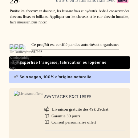
28
€
ou 9 € en 3 fois sans frais avec
Purifie les cheveux en douceur, les laissant frais et hydratés. Aide à conserver des
cheveux lisses et brillants. Appliquer sur les cheveux et le cuir chevelu humides,
faire mousser, puis rincer.
Ce produit est certifié par des autorités et organismes
agréés
🇫🇷
Expertise française, fabrication européenne
🌱
Soin vegan, 100% d’origine naturelle
AVANTAGES EXCLUSIFS
Livraison gratuite dès 49€ d'achat
Garantie 30 jours
Conseil personnalisé offert