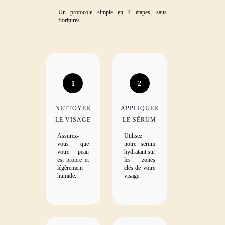
Un protocole simple en 4 étapes, sans
fioritures.
1
2
NETTOYER
APPLIQUER
LE VISAGE
LE SÉRUM
Assurez-
Utilisez
vous que
notre sérum
votre peau
hydratant sur
est propre et
les zones
légèrement
clés de votre
humide.
visage.