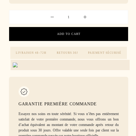
ADD TO CART
LIVRAISON 48–72H
RETOURS 30J
PAIEMENT SÉCURISÉ
GARANTIE PREMIÈRE COMMANDE
Essayez nos soins en toute sérénité. Si vous n’êtes pas entièrement
satisfait de votre première commande, nous vous offrons un bon
d’achat équivalent au montant de votre commande après retour du
produit sous 30 jours. Offre valable une seule fois par client sur la
première commande passée sur notre boutique officielle.