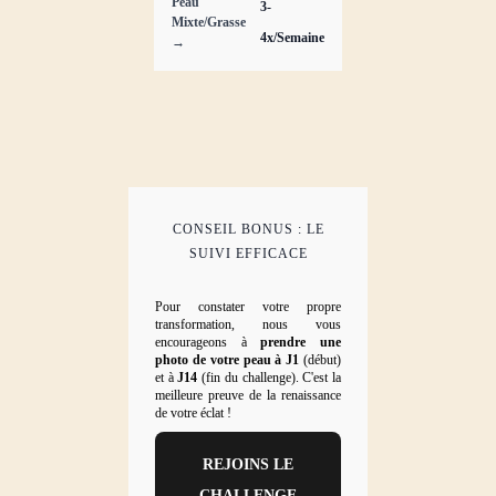
Peau
3-
Mixte/Grasse
4x/Semaine
→
CONSEIL BONUS : LE
SUIVI EFFICACE
Pour constater votre propre
transformation, nous vous
encourageons à
prendre une
photo de votre peau à J1
(début)
et à
J14
(fin du challenge). C'est la
meilleure preuve de la renaissance
de votre éclat !
REJOINS LE
CHALLENGE