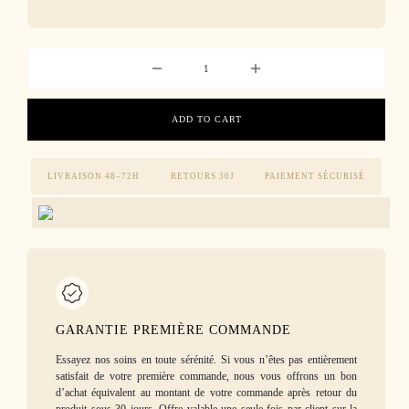
ADD TO CART
LIVRAISON 48–72H
RETOURS 30J
PAIEMENT SÉCURISÉ
GARANTIE PREMIÈRE COMMANDE
Essayez nos soins en toute sérénité. Si vous n’êtes pas entièrement
satisfait de votre première commande, nous vous offrons un bon
d’achat équivalent au montant de votre commande après retour du
produit sous 30 jours. Offre valable une seule fois par client sur la