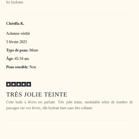
les hydrater.
Chériffa K.
Acheteur vérifié
5 février 2025
Type de peau:
Mixte
Âge:
45-54 ans
Peau sensible:
Non
TRÈS JOLIE TEINTE
Cette huile à lèvres est parfaite. Très jolie teinte, modulable selon de nombre de
passages sur vos lèvres, elle hydrate bien sans être collante.