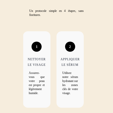
Un protocole simple en 4 étapes, sans
fioritures.
1
2
NETTOYER
APPLIQUER
LE VISAGE
LE SÉRUM
Assurez-
Utilisez
vous que
notre sérum
votre peau
hydratant sur
est propre et
les zones
légèrement
clés de votre
humide.
visage.