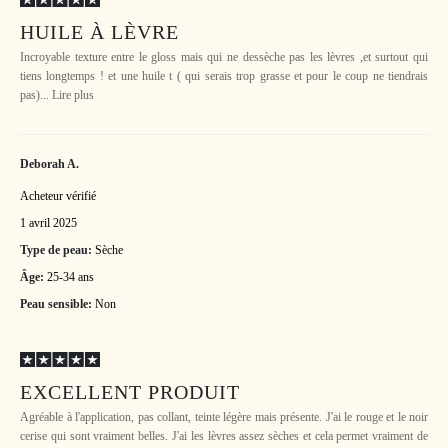
HUILE À LÈVRE
Incroyable texture entre le gloss mais qui ne dessèche pas les lèvres ,et surtout qui
tiens longtemps ! et une huile t ( qui serais trop grasse et pour le coup ne tiendrais
pas)... Lire plus
Deborah A.
Acheteur vérifié
1 avril 2025
Type de peau:
Sèche
Âge:
25-34 ans
Peau sensible:
Non
EXCELLENT PRODUIT
Agréable à l'application, pas collant, teinte légère mais présente. J'ai le rouge et le noir
cerise qui sont vraiment belles. J'ai les lèvres assez sèches et cela permet vraiment de