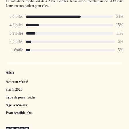
La note de ce produit est de 4.2 sur 5 étoiles.
Nous avons récolté plus de 3132 avis.
Leurs racines parlent pour elles.
5 étoiles
63%
4 étoiles
15%
3 étoiles
11%
2 étoiles
6%
1 étoile
5%
Alicia
Acheteur vérifié
8 avril 2025
Type de peau:
Sèche
Âge:
45-54 ans
Peau sensible:
Oui