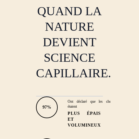
QUAND LA
NATURE
DEVIENT
SCIENCE
CAPILLAIRE.
Ont déclaré que les cheveux
EFFICACITÉ DÉMONTRÉE
étaient
97%
PLUS ÉPAIS
CHEVEUX PLUS FORTS
ET
ET PLUS RÉSISTANTS
VOLUMINEUX
'Mes tempes se sont remplies et la
chute a diminué de moitié.'