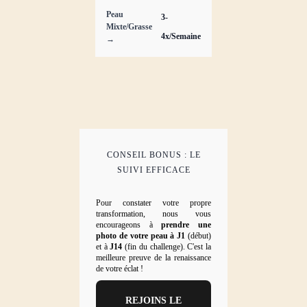
Peau
3-
Mixte/Grasse
4x/Semaine
→
CONSEIL BONUS : LE
SUIVI EFFICACE
Pour constater votre propre
transformation, nous vous
encourageons à
prendre une
photo de votre peau à J1
(début)
et à
J14
(fin du challenge). C'est la
meilleure preuve de la renaissance
de votre éclat !
REJOINS LE