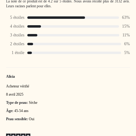
La note de ce produit est de 4.2 sur 5 étoiles.
Nous avons récolté plus de 3132 avis.
Leurs racines parlent pour elles.
5 étoiles
63%
4 étoiles
15%
3 étoiles
11%
2 étoiles
6%
1 étoile
5%
Alicia
Acheteur vérifié
8 avril 2025
Type de peau:
Sèche
Âge:
45-54 ans
Peau sensible:
Oui