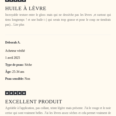
HUILE À LÈVRE
Incroyable texture entre le gloss mais qui ne dessèche pas les lèvres ,et surtout qui
tiens longtemps ! et une huile t ( qui serais trop grasse et pour le coup ne tiendrais
pas)... Lire plus
Deborah A.
Acheteur vérifié
1 avril 2025
Type de peau:
Sèche
Âge:
25-34 ans
Peau sensible:
Non
EXCELLENT PRODUIT
Agréable à l'application, pas collant, teinte légère mais présente. J'ai le rouge et le noir
cerise qui sont vraiment belles. J'ai les lèvres assez sèches et cela permet vraiment de