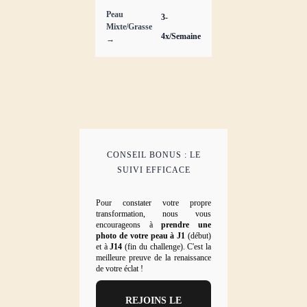
Peau
3-
Mixte/Grasse
4x/Semaine
→
CONSEIL BONUS : LE
SUIVI EFFICACE
Pour constater votre propre
transformation, nous vous
encourageons à
prendre une
photo de votre peau à J1
(début)
et à
J14
(fin du challenge). C'est la
meilleure preuve de la renaissance
de votre éclat !
REJOINS LE