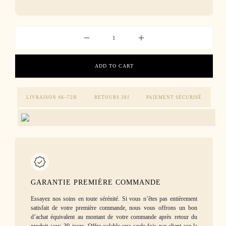
ADD TO CART
LIVRAISON 48–72H
RETOURS 30J
PAIEMENT SÉCURISÉ
GARANTIE PREMIÈRE COMMANDE
Essayez nos soins en toute sérénité. Si vous n’êtes pas entièrement
satisfait de votre première commande, nous vous offrons un bon
d’achat équivalent au montant de votre commande après retour du
produit sous 30 jours. Offre valable une seule fois par client sur la