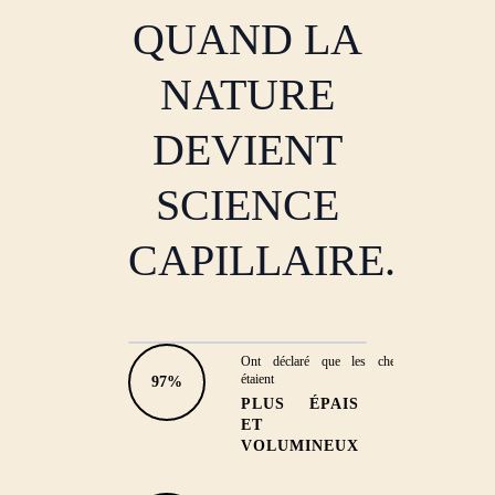
QUAND LA
NATURE
DEVIENT
SCIENCE
CAPILLAIRE.
Ont déclaré que les cheveux
EFFICACITÉ DÉMONTRÉE
étaient
97%
PLUS ÉPAIS
CHEVEUX PLUS FORTS
ET
ET PLUS RÉSISTANTS
VOLUMINEUX
'Mes tempes se sont remplies et la
chute a diminué de moitié.'