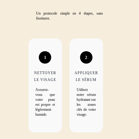
Un protocole simple en 4 étapes, sans
fioritures.
1
2
NETTOYER
APPLIQUER
LE VISAGE
LE SÉRUM
Assurez-
Utilisez
vous que
notre sérum
votre peau
hydratant sur
est propre et
les zones
légèrement
clés de votre
humide.
visage.