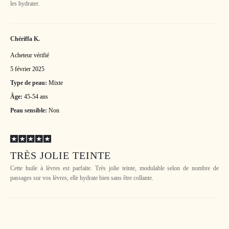
les hydrater.
Chériffa K.
Acheteur vérifié
5 février 2025
Type de peau:
Mixte
Âge:
45-54 ans
Peau sensible:
Non
TRÈS JOLIE TEINTE
Cette huile à lèvres est parfaite. Très jolie teinte, modulable selon de nombre de
passages sur vos lèvres, elle hydrate bien sans être collante.