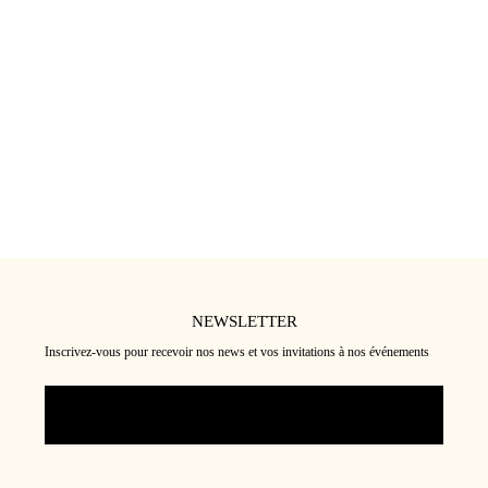
SPAY SUBLIMATEUR VOLUME+
SPRAY DÉMELANT HYDRATATION+
29
€
29
€
★★★★★
★★★★★
(5)
(12)
NEWSLETTER
Inscrivez-vous pour recevoir nos news et vos invitations à nos événements