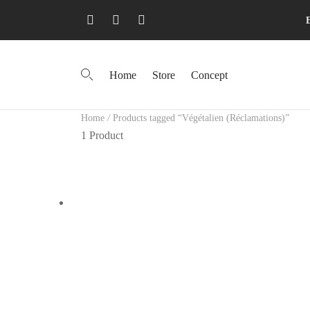
Home
Store
Concept
Home
/
Products tagged “Végétalien (Réclamations)”
1 Product
Sérum à la vitamine C