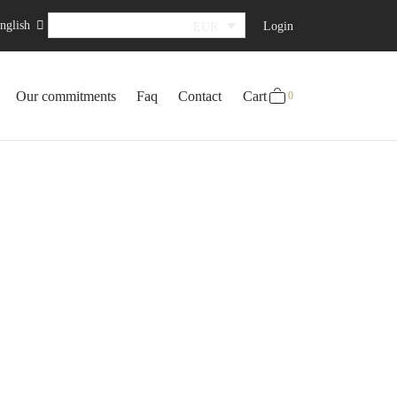
nglish
Login
EUR
0
Cart
Our commitments
Faq
Contact
Cart
0
Updating…
No products in the cart.
Continue Shopping