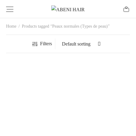
Home
/
Products tagged “Peaux normales (Types de peau)”
Filters
Sérum à la
vitamine C
36
€
★★★★★
(11)