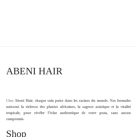
4
€
Soit
/ mois pendant 10 mois (hors
frais)
PAYEZ JUSQU'A 10 MENSUALITÉS
Add to cart
ABENI HAIR
Chez
Abeni Hair
,
chaque soin puise dans les racines du monde. Nos formules
unissent la richesse des plantes africaines, la sagesse asiatique et la vitalité
tropicale, pour révéler l’éclat authentique de votre peau, sans aucun
compromis.
Shop